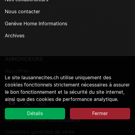
Nous contacter
Genève Home Informations
Archives
ANNONCEURS
Nos offres
Le site lausannecites.ch utilise uniquement des
Petites annonces
cookies fonctionnels strictement nécessaires à assurer
SUIVEZ-NOUS
le bon fonctionnement et la sécurité du site internet,
ainsi que des cookies de performance analytique.
Suivez-nous sur Facebook
Suivez-nous sur Twitter
Suivez-nous sur Instagram
Détails
Fermer
INFORMATIONS JURIDIQUES
Conditions générales de vente