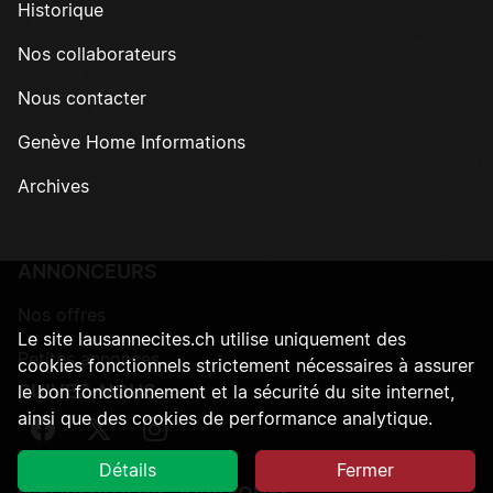
Historique
Nos collaborateurs
Nous contacter
Genève Home Informations
Archives
ANNONCEURS
Nos offres
Le site lausannecites.ch utilise uniquement des
Petites annonces
cookies fonctionnels strictement nécessaires à assurer
SUIVEZ-NOUS
le bon fonctionnement et la sécurité du site internet,
ainsi que des cookies de performance analytique.
Suivez-nous sur Facebook
Suivez-nous sur Twitter
Suivez-nous sur Instagram
Détails
Fermer