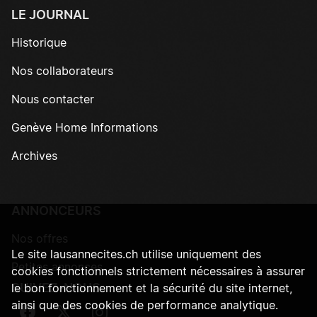
LE JOURNAL
Historique
Nos collaborateurs
Nous contacter
Genève Home Informations
Archives
ANNONCEURS
Nos offres
Le site lausannecites.ch utilise uniquement des
Petites annonces
cookies fonctionnels strictement nécessaires à assurer
SUIVEZ-NOUS
le bon fonctionnement et la sécurité du site internet,
ainsi que des cookies de performance analytique.
Suivez-nous sur Facebook
Suivez-nous sur Twitter
Suivez-nous sur Instagram