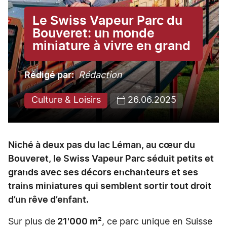
Le Swiss Vapeur Parc du
Bouveret: un monde
miniature à vivre en grand
Rédigé par
Rédaction
Culture & Loisirs
26.06.2025
Niché à deux pas du lac Léman, au cœur du
Bouveret, le Swiss Vapeur Parc séduit petits et
grands avec ses décors enchanteurs et ses
trains miniatures qui semblent sortir tout droit
d’un rêve d’enfant.
Sur plus de
21'000 m²
, ce parc unique en Suisse