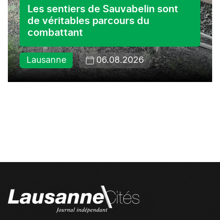
Les sentiers de Sauvabelin sont
de véritables parcours du
combattant
Lausanne
06.08.2026