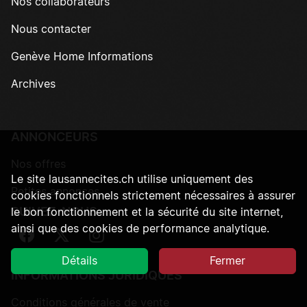
Nos collaborateurs
Nous contacter
Genève Home Informations
Archives
ANNONCEURS
Nos offres
Le site lausannecites.ch utilise uniquement des
Petites annonces
cookies fonctionnels strictement nécessaires à assurer
SUIVEZ-NOUS
le bon fonctionnement et la sécurité du site internet,
ainsi que des cookies de performance analytique.
Suivez-nous sur Facebook
Suivez-nous sur Twitter
Suivez-nous sur Instagram
Détails
Fermer
INFORMATIONS JURIDIQUES
Conditions générales de vente