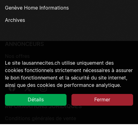
Genève Home Informations
Archives
ANNONCEURS
Nos offres
Le site lausannecites.ch utilise uniquement des
Petites annonces
cookies fonctionnels strictement nécessaires à assurer
SUIVEZ-NOUS
le bon fonctionnement et la sécurité du site internet,
ainsi que des cookies de performance analytique.
Suivez-nous sur Facebook
Suivez-nous sur Twitter
Suivez-nous sur Instagram
Détails
Fermer
INFORMATIONS JURIDIQUES
Conditions générales de vente
Protection des données