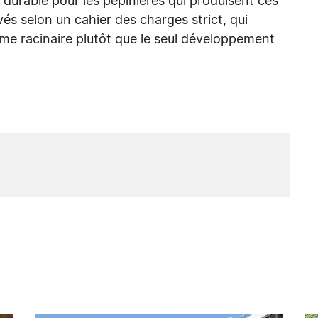
rable pour les pépinières qui produisent ces
vés selon un cahier des charges strict, qui
stème racinaire plutôt que le seul développement