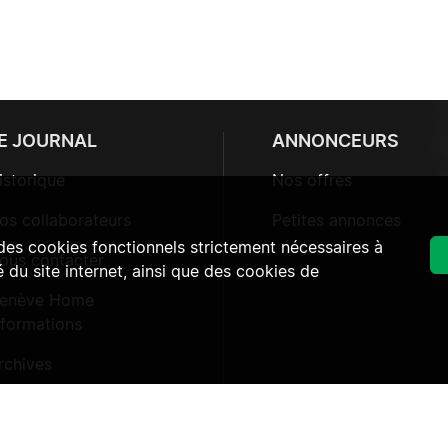
E JOURNAL
ANNONCEURS
istorique
Nos offres
os collaborateurs
Petites annonces
 des cookies fonctionnels strictement nécessaires à
ous contacter
 du site internet, ainsi que des cookies de
enève Home
nformations
rchives