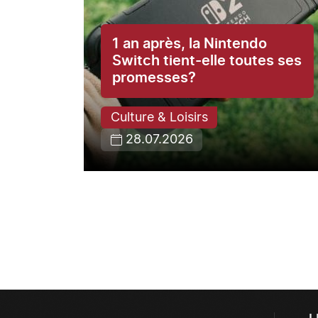
1 an après, la Nintendo
ce du
Switch tient-elle toutes ses
promesses?
Culture & Loisirs
28.07.2026