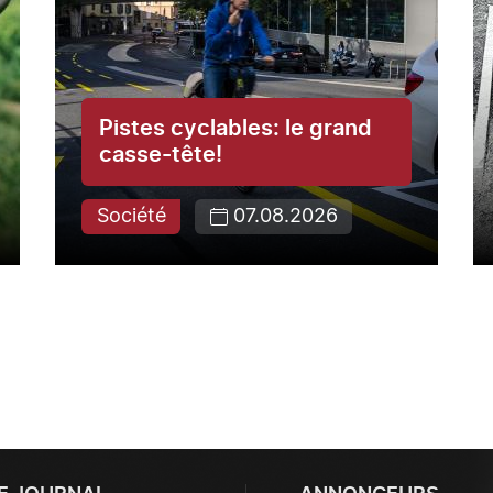
Pistes cyclables: le grand
casse-tête!
Société
07.08.2026