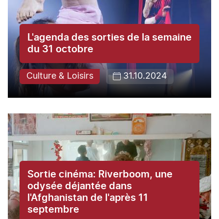
L'agenda des sorties de la semaine
du 31 octobre
Culture & Loisirs
31.10.2024
Sortie cinéma: Riverboom, une
odysée déjantée dans
l'Afghanistan de l'après 11
septembre