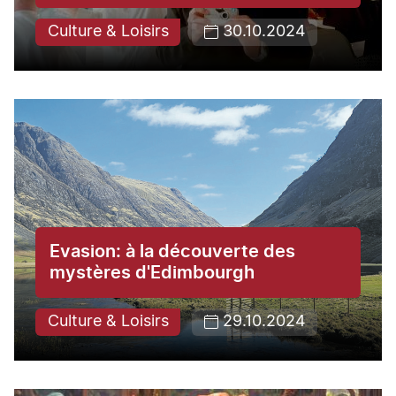
Culture & Loisirs
30.10.2024
Evasion: à la découverte des
mystères d'Edimbourgh
Culture & Loisirs
29.10.2024