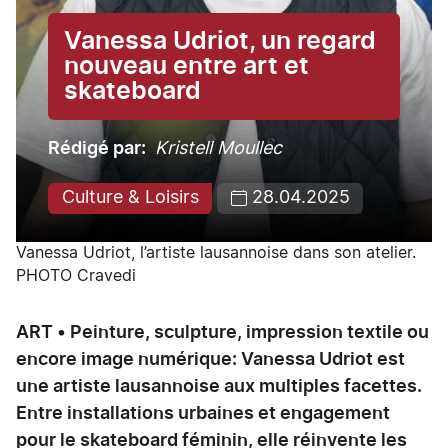
Vanessa Udriot, un regard
nouveau entre art et
skateboard
Rédigé par
Kristell Moullec
Culture & Loisirs
28.04.2025
Vanessa Udriot, l’artiste lausannoise dans son atelier.
PHOTO Cravedi
ART • Peinture, sculpture, impression textile ou
encore image numérique: Vanessa Udriot est
une artiste lausannoise aux multiples facettes.
Entre installations urbaines et engagement
pour le skateboard féminin, elle réinvente les