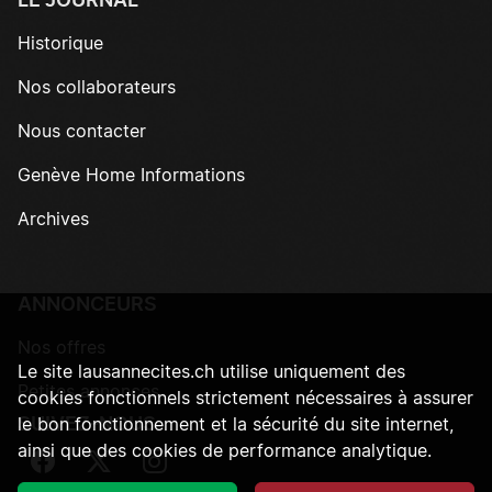
LE JOURNAL
Historique
Nos collaborateurs
Nous contacter
Genève Home Informations
Archives
ANNONCEURS
Nos offres
Le site lausannecites.ch utilise uniquement des
Petites annonces
cookies fonctionnels strictement nécessaires à assurer
SUIVEZ-NOUS
le bon fonctionnement et la sécurité du site internet,
ainsi que des cookies de performance analytique.
Suivez-nous sur Facebook
Suivez-nous sur Twitter
Suivez-nous sur Instagram