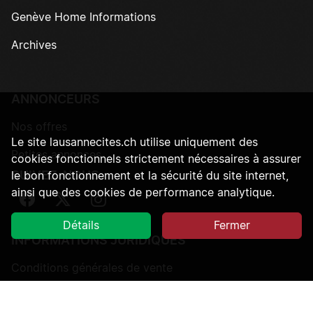
Genève Home Informations
Archives
ANNONCEURS
Nos offres
Le site lausannecites.ch utilise uniquement des
Petites annonces
cookies fonctionnels strictement nécessaires à assurer
SUIVEZ-NOUS
le bon fonctionnement et la sécurité du site internet,
ainsi que des cookies de performance analytique.
Suivez-nous sur Facebook
Suivez-nous sur Twitter
Suivez-nous sur Instagram
Détails
Fermer
INFORMATIONS JURIDIQUES
Conditions générales de vente
Protection des données