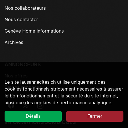
Nos collaborateurs
Nous contacter
Genève Home Informations
Archives
ANNONCEURS
Nos offres
Le site lausannecites.ch utilise uniquement des
Petites annonces
cookies fonctionnels strictement nécessaires à assurer
SUIVEZ-NOUS
le bon fonctionnement et la sécurité du site internet,
ainsi que des cookies de performance analytique.
Suivez-nous sur Facebook
Suivez-nous sur Twitter
Suivez-nous sur Instagram
Détails
Fermer
INFORMATIONS JURIDIQUES