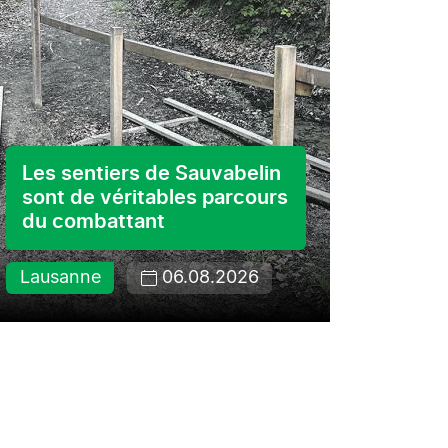
«Spi
Les sentiers de Sauvabelin
Day»
sont de véritables parcours
du combattant
Cultur
Lausanne
06.08.2026
05.