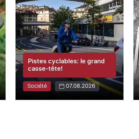
Pistes cyclables: le grand
casse-tête!
Société
07.08.2026