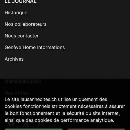
LE JOURNAL
Historique
Nos collaborateurs
Nous contacter
Genève Home Informations
Archives
ANNONCEURS
Nos offres
Le site lausannecites.ch utilise uniquement des
Petites annonces
cookies fonctionnels strictement nécessaires à assurer
SUIVEZ-NOUS
le bon fonctionnement et la sécurité du site internet,
ainsi que des cookies de performance analytique.
Suivez-nous sur Facebook
Suivez-nous sur Twitter
Suivez-nous sur Instagram