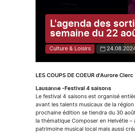
L'agenda des sorti
semaine du 22 ao
Culture & Loisirs
24.08.202
LES COUPS DE COEUR d'Aurore Clerc
Lausanne -Festival 4 saisons
Le festival 4 saisons est organisé ent
avant les talents musicaux de la région 
prochaine édition se tiendra du 30 ao
la thématique Composer en Helvétie – al
patrimoine musical local mais aussi c