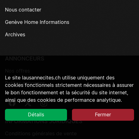
Nous contacter
Genève Home Informations
Archives
ANNONCEURS
Nos offres
Le site lausannecites.ch utilise uniquement des
Petites annonces
cookies fonctionnels strictement nécessaires à assurer
SUIVEZ-NOUS
le bon fonctionnement et la sécurité du site internet,
ainsi que des cookies de performance analytique.
Suivez-nous sur Facebook
Suivez-nous sur Twitter
Suivez-nous sur Instagram
Détails
Fermer
INFORMATIONS JURIDIQUES
Conditions générales de vente