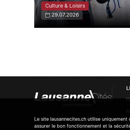
Culture & Loisirs
26
29.07.2026
L
H
N
Copyright © 2024 Lausanne
Le site lausannecites.ch utilise uniquement
N
Cités
assurer le bon fonctionnement et la sécurité