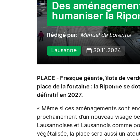
Des aménagements
humaniser la Rip
Rédigé par
Manuel de Lorentis
Lausanne
30.11.2024
PLACE - Fresque géante, îlots de verdu
place de la fontaine : la Riponne se 
définitif en 2027.
« Même si ces aménagements sont encor
prochainement d’un nouveau visage beau
Lausannoises et Lausannois comme pour
végétalisée, la place sera aussi un atout