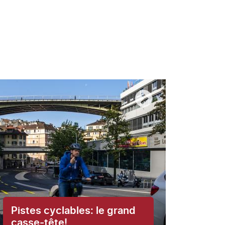
Les 
Pistes cyclables: le grand
sont
casse-tête!
du c