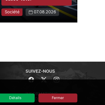
Société
07.08.2026
Laus
SUIVEZ-NOUS
Suivez-nous sur Facebook
Suivez-nous sur Twitt
Suivez-nous sur 
INFORMATIONS
Détails
Fermer
JURIDIQUES