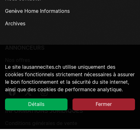
Genève Home Informations
Archives
ANNONCEURS
Nos offres
Le site lausannecites.ch utilise uniquement des
Petites annonces
cookies fonctionnels strictement nécessaires à assurer
SUIVEZ-NOUS
le bon fonctionnement et la sécurité du site internet,
ainsi que des cookies de performance analytique.
Suivez-nous sur Facebook
Suivez-nous sur Twitter
Suivez-nous sur Instagram
Détails
Fermer
INFORMATIONS JURIDIQUES
Conditions générales de vente
Protection des données