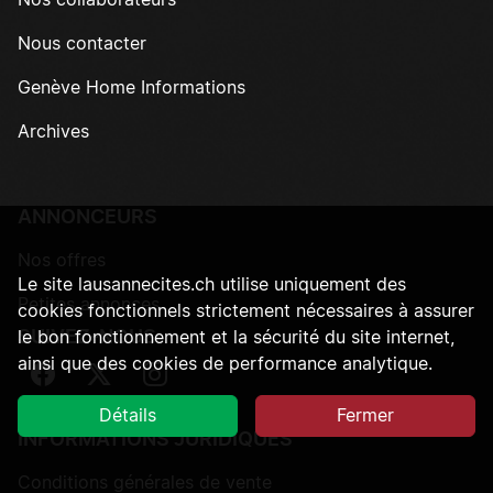
Nos collaborateurs
Nous contacter
Genève Home Informations
Archives
ANNONCEURS
Nos offres
Le site lausannecites.ch utilise uniquement des
Petites annonces
cookies fonctionnels strictement nécessaires à assurer
SUIVEZ-NOUS
le bon fonctionnement et la sécurité du site internet,
ainsi que des cookies de performance analytique.
Suivez-nous sur Facebook
Suivez-nous sur Twitter
Suivez-nous sur Instagram
Détails
Fermer
INFORMATIONS JURIDIQUES
Conditions générales de vente