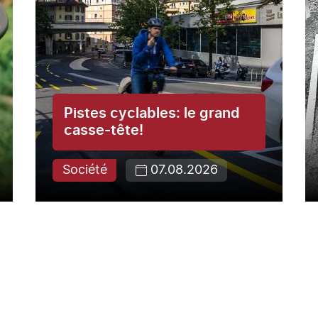
Pistes cyclables: le grand
casse-tête!
Société
07.08.2026