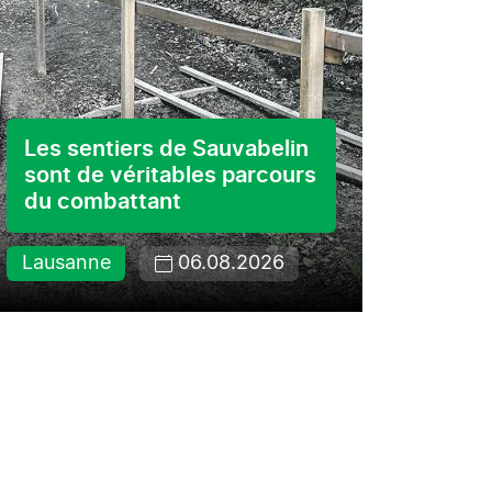
«Spi
Les sentiers de Sauvabelin
Day»
sont de véritables parcours
du combattant
Cultur
Lausanne
06.08.2026
05.