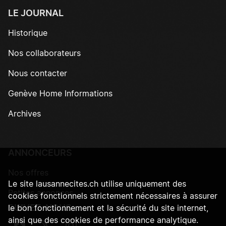
LE JOURNAL
Historique
Nos collaborateurs
Nous contacter
Genève Home Informations
Archives
ANNONCEURS
Nos offres
Le site lausannecites.ch utilise uniquement des
Petites annonces
cookies fonctionnels strictement nécessaires à assurer
SUIVEZ-NOUS
le bon fonctionnement et la sécurité du site internet,
ainsi que des cookies de performance analytique.
Suivez-nous sur Facebook
Suivez-nous sur Twitter
Suivez-nous sur Instagram