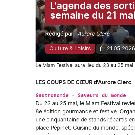
L'agenda des sorti
semaine du 21 ma
Rédigé par
Aurore Clerc
Culture & Loisirs
21.05.2026
Le Miam Festival aura lieu du 23 au 25 mai
LES COUPS DE CŒUR d'Aurore Clerc
Gastronomie - Saveurs du monde
Du 23 au 25 mai, le Miam Festival revie
8e édition gourmande et festive. Organ
une cinquantaine de stands répartis entr
place Pépinet. Cuisine du monde, spécia