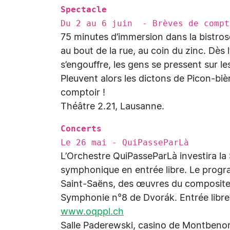
Spectacle
Du 2 au 6 juin - Brèves de compt
75 minutes d’immersion dans la bistrosop
au bout de la rue, au coin du zinc. Dès l
s’engouffre, les gens se pressent sur le
Pleuvent alors les dictons de Picon-biè
comptoir !
Théâtre 2.21, Lausanne.
Concerts
Le 26 mai - QuiPasseParLà
L’Orchestre QuiPasseParLà investira la
symphonique en entrée libre. Le prog
Saint-Saëns, des œuvres du compositeu
Symphonie n°8 de Dvorák. Entrée libre, 
www.oqppl.ch
Salle Paderewski, casino de Montbeno