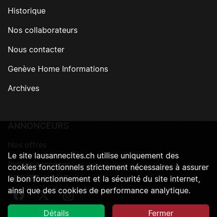
Historique
Nos collaborateurs
Nous contacter
Genève Home Informations
Archives
ANNONCEURS
Nos offres
Le site lausannecites.ch utilise uniquement des
Petites annonces
cookies fonctionnels strictement nécessaires à assurer
SUIVEZ-NOUS
le bon fonctionnement et la sécurité du site internet,
ainsi que des cookies de performance analytique.
Suivez-nous sur Facebook
Suivez-nous sur Twitter
Suivez-nous sur Instagram
Détails
Fermer