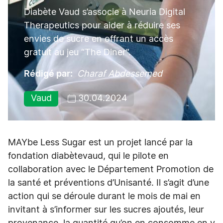
Diabète Vaud s’associe à Neuria Digital
Therapeutics pour aider à réduire ses
envies de sucre en offrant un accès
gratuit au jeu “The Diner”.
Rédigé par
Charaf Abdessemed
Vaud
30.04.2024
MAYbe Less Sugar est un projet lancé par la
fondation diabètevaud, qui le pilote en
collaboration avec le Département Promotion de
la santé et préventions d’Unisanté. Il s’agit d’une
action qui se déroule durant le mois de mai en
invitant à s’informer sur les sucres ajoutés, leur