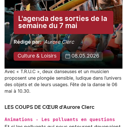
L'agenda des sorties de la
semaine du 7 mai
Rédigé par
Aurore Clerc
Culture & Loisirs
08.05.2026
Avec « T.R.U.C », deux danseuses et un musicien
proposent une plongée sensible, ludique dans l’univers
des objets et de leurs usages. Fête de la danse le 06
mai à 10.30.
LES COUPS DE CŒUR d'Aurore Clerc
Animations - Les polluants en questions