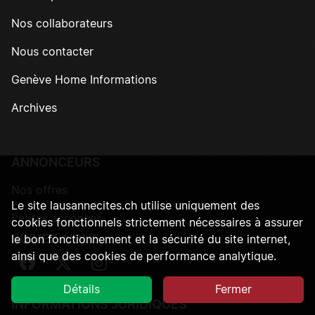
Nos collaborateurs
Nous contacter
Genève Home Informations
Archives
ANNONCEURS
Nos offres
Le site lausannecites.ch utilise uniquement des
Petites annonces
cookies fonctionnels strictement nécessaires à assurer
SUIVEZ-NOUS
le bon fonctionnement et la sécurité du site internet,
ainsi que des cookies de performance analytique.
Suivez-nous sur Facebook
Suivez-nous sur Twitter
Suivez-nous sur Instagram
Détails
Fermer
INFORMATIONS JURIDIQUES