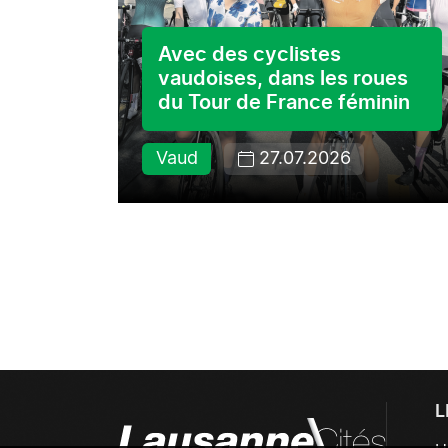
s ses
Avec des cyclistes
vaudoises, dans les roues
du Tour de France féminin
Vaud
27.07.2026
L