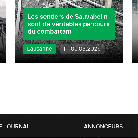
Les sentiers de Sauvabelin
sont de véritables parcours
du combattant
Lausanne
06.08.2026
E JOURNAL
ANNONCEURS