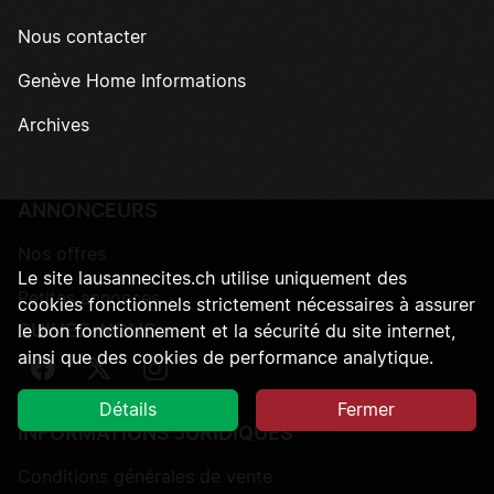
Nous contacter
Genève Home Informations
Archives
ANNONCEURS
Nos offres
Le site lausannecites.ch utilise uniquement des
Petites annonces
cookies fonctionnels strictement nécessaires à assurer
SUIVEZ-NOUS
le bon fonctionnement et la sécurité du site internet,
ainsi que des cookies de performance analytique.
Suivez-nous sur Facebook
Suivez-nous sur Twitter
Suivez-nous sur Instagram
Détails
Fermer
INFORMATIONS JURIDIQUES
Conditions générales de vente