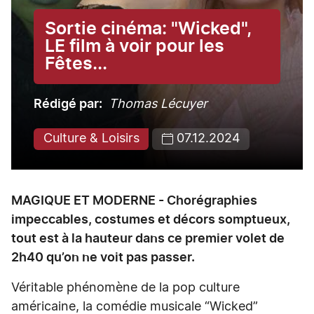
Sortie cinéma: "Wicked",
LE film à voir pour les
Fêtes...
Rédigé par
Thomas Lécuyer
Culture & Loisirs
07.12.2024
MAGIQUE ET MODERNE - Chorégraphies
impeccables, costumes et décors somptueux,
tout est à la hauteur dans ce premier volet de
2h40 qu’on ne voit pas passer.
Véritable phénomène de la pop culture
américaine, la comédie musicale “Wicked”