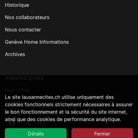
Historique
Nos collaborateurs
Nous contacter
Genève Home Informations
Archives
ANNONCEURS
Nos offres
Le site lausannecites.ch utilise uniquement des
Petites annonces
cookies fonctionnels strictement nécessaires à assurer
SUIVEZ-NOUS
le bon fonctionnement et la sécurité du site internet,
ainsi que des cookies de performance analytique.
Suivez-nous sur Facebook
Suivez-nous sur Twitter
Suivez-nous sur Instagram
Détails
Fermer