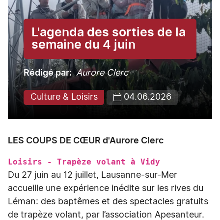
L'agenda des sorties de la
semaine du 4 juin
Rédigé par
Aurore Clerc
Culture & Loisirs
04.06.2026
LES COUPS DE CŒUR d'Aurore Clerc
Loisirs - Trapèze volant à Vidy
Du 27 juin au 12 juillet, Lausanne-sur-Mer
accueille une expérience inédite sur les rives du
Léman: des baptêmes et des spectacles gratuits
de trapèze volant, par l’association Apesanteur.