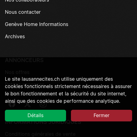
Nos collaborateurs
Nous contacter
Genève Home Informations
Archives
ANNONCEURS
Nos offres
Le site lausannecites.ch utilise uniquement des
Petites annonces
cookies fonctionnels strictement nécessaires à assurer
SUIVEZ-NOUS
le bon fonctionnement et la sécurité du site internet,
ainsi que des cookies de performance analytique.
Suivez-nous sur Facebook
Suivez-nous sur Twitter
Suivez-nous sur Instagram
Détails
Fermer
INFORMATIONS JURIDIQUES
Conditions générales de vente