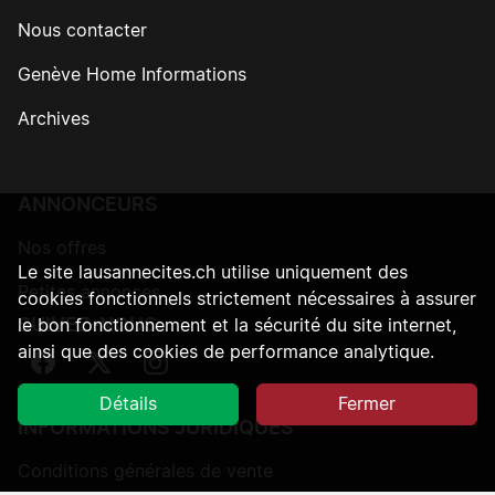
Nous contacter
Genève Home Informations
Archives
ANNONCEURS
Nos offres
Le site lausannecites.ch utilise uniquement des
Petites annonces
cookies fonctionnels strictement nécessaires à assurer
SUIVEZ-NOUS
le bon fonctionnement et la sécurité du site internet,
ainsi que des cookies de performance analytique.
Suivez-nous sur Facebook
Suivez-nous sur Twitter
Suivez-nous sur Instagram
Détails
Fermer
INFORMATIONS JURIDIQUES
Conditions générales de vente