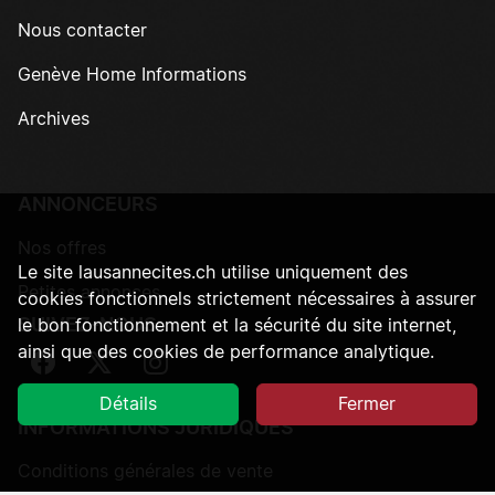
Nous contacter
Genève Home Informations
Archives
ANNONCEURS
Nos offres
Le site lausannecites.ch utilise uniquement des
Petites annonces
cookies fonctionnels strictement nécessaires à assurer
SUIVEZ-NOUS
le bon fonctionnement et la sécurité du site internet,
ainsi que des cookies de performance analytique.
Suivez-nous sur Facebook
Suivez-nous sur Twitter
Suivez-nous sur Instagram
Détails
Fermer
INFORMATIONS JURIDIQUES
Conditions générales de vente