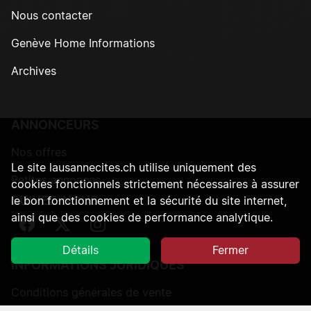
Nous contacter
Genève Home Informations
Archives
ANNONCEURS
Nos offres
Le site lausannecites.ch utilise uniquement des
Petites annonces
cookies fonctionnels strictement nécessaires à assurer
SUIVEZ-NOUS
le bon fonctionnement et la sécurité du site internet,
ainsi que des cookies de performance analytique.
Suivez-nous sur Facebook
Suivez-nous sur Twitter
Suivez-nous sur Instagram
Détails
Fermer
INFORMATIONS JURIDIQUES
Conditions générales de vente