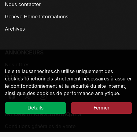
Nous contacter
Genève Home Informations
Archives
ANNONCEURS
Nos offres
Le site lausannecites.ch utilise uniquement des
Petites annonces
cookies fonctionnels strictement nécessaires à assurer
SUIVEZ-NOUS
le bon fonctionnement et la sécurité du site internet,
ainsi que des cookies de performance analytique.
Suivez-nous sur Facebook
Suivez-nous sur Twitter
Suivez-nous sur Instagram
Détails
Fermer
INFORMATIONS JURIDIQUES
Conditions générales de vente